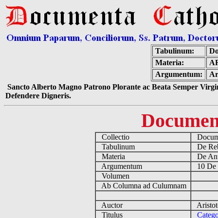
Tabulinum:
Do
Materia:
A
Argumentum:
Ar
Sancto Alberto Magno Patrono Plorante ac Beata Semper Virgin
Defendere Digneris.
Documen
Collectio
Docume
Tabulinum
De Reb
Materia
De Ant
Argumentum
10 De 
Volumen
Ab Columna ad Culumnam
Auctor
Aristot
Titulus
Catego