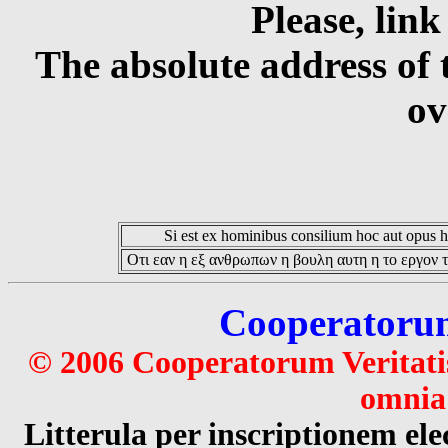
Please, link
The absolute address of 
ov
Si est ex hominibus consilium hoc aut opus hoc
Οτι εαν η εξ ανθρωπων η βουλη αυτη η το εργον τ
Cooperatorum 
© 2006 Cooperatorum Veritatis
omnia 
Litterula per inscriptionem 