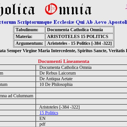
Tabulinum:
Documenta Catholica Omnia
Materia:
ARISTOTELES 15 POLITICS
Argumentum:
Aristoteles - 15 Politics [-384 -322]
ta Semper Virgine Maria Intercedente, Spiritus Sancte, Veritati
Documenti Lineamenta
o
Documenta Catholica Omnia
um
De Rebus Laicorum
De Antiqua Aetate
ntum
10 De Philosophia
n
mna ad Culumnam
Aristoteles [-384 -322]
15 Politics
EN
pdf