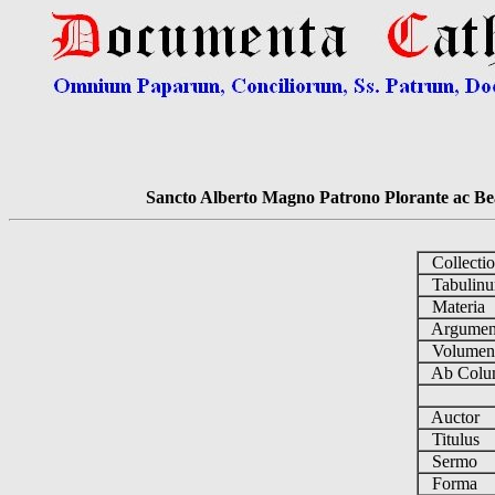
Sancto Alberto Magno Patrono Plorante ac Bea
Collecti
Tabulin
Materia
Argume
Volume
Ab Colu
Auctor
Titulus
Sermo
Forma