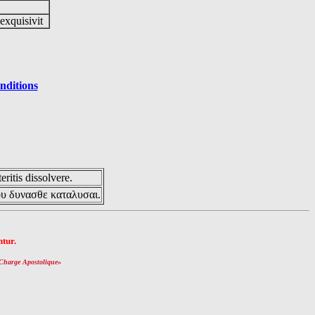
 exquisivit
nditions
eritis dissolvere.
ου δυνασθε καταλυσαι.
tur.
Charge Apostolique
»