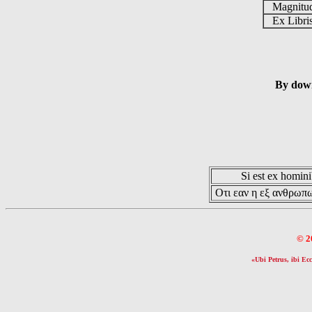
Magnit
Ex Libr
By down
Si est ex hominib
Οτι εαν η εξ ανθρωπω
© 2
«Ubi Petrus, ibi Ecc