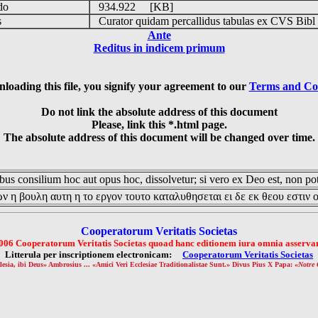
udo
934.922 [KB]
is
Curator quidam percallidus tabulas ex CVS Bibl
Ante
Reditus in indicem primum
loading this file, you signify your agreement to our
Terms and Co
Do not link the absolute address of this document
Please, link this *.html page.
The absolute address of this document will be changed over time.
us consilium hoc aut opus hoc, dissolvetur; si vero ex Deo est, non pot
ν η βουλη αυτη η το εργον τουτο καταλυθησεται ει δε εκ θεου εστιν 
Cooperatorum Veritatis Societas
006 Cooperatorum Veritatis Societas quoad hanc editionem iura omnia asservan
Litterula per inscriptionem electronicam:
Cooperatorum Veritatis Societas
lesia, ibi Deus» Ambrosius ... «Amici Veri Ecclesiae Traditionalistae Sunt.» Divus Pius X Papa: «
Notre 