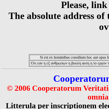
Please, link
The absolute address of 
ov
Si est ex hominibus consilium hoc aut opus hoc
Οτι εαν η εξ ανθρωπων η βουλη αυτη η το εργον τ
Cooperatorum 
© 2006 Cooperatorum Veritatis
omnia 
Litterula per inscriptionem 