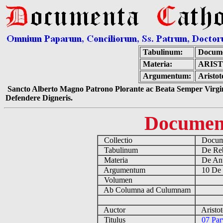
Tabulinum:
Docume
Materia:
ARIST
Argumentum:
Aristot
Sancto Alberto Magno Patrono Plorante ac Beata Semper Virgin
Defendere Digneris.
Documen
Collectio
Docume
Tabulinum
De Reb
Materia
De Ant
Argumentum
10 De 
Volumen
Ab Columna ad Culumnam
Auctor
Aristot
Titulus
07 Par