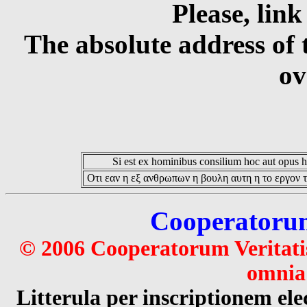
Please, link
The absolute address of 
ov
Si est ex hominibus consilium hoc aut opus hoc
Οτι εαν η εξ ανθρωπων η βουλη αυτη η το εργον τ
Cooperatorum 
© 2006 Cooperatorum Veritatis
omnia 
Litterula per inscriptionem 