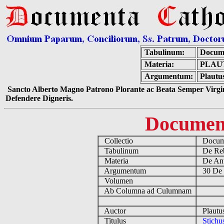
Tabulinum:
Docume
Materia:
PLAUT
Argumentum:
Plautus
Sancto Alberto Magno Patrono Plorante ac Beata Semper Virgin
Defendere Digneris.
Documen
Collectio
Docume
Tabulinum
De Reb
Materia
De Ant
Argumentum
30 De 
Volumen
Ab Columna ad Culumnam
Auctor
Plautus
Titulus
Stichu