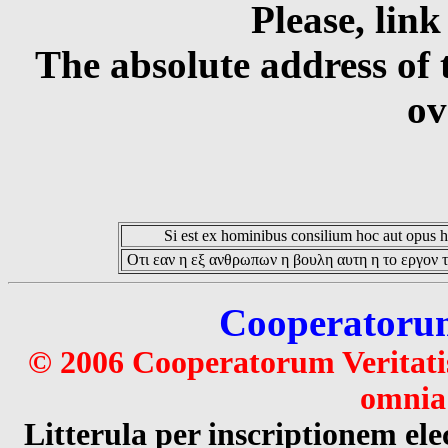
Please, link
The absolute address of 
ov
Si est ex hominibus consilium hoc aut opus hoc
Οτι εαν η εξ ανθρωπων η βουλη αυτη η το εργον τ
Cooperatorum 
© 2006 Cooperatorum Veritatis
omnia 
Litterula per inscriptionem 