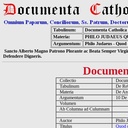
Tabulinum:
Documenta Catholica
Materia:
PHILO JUDAEUS Q
Argumentum:
Philo Judaeus - Quod de
Sancto Alberto Magno Patrono Plorante ac Beata Semper Virgin
Defendere Digneris.
Documen
Collectio
Docume
Tabulinum
De Reb
Materia
De Ant
Argumentum
10 De 
Volumen
Ab Columna ad Culumnam
Auctor
Philo J
Titulus
Quod de