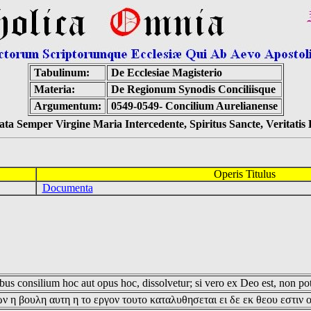
Tabulinum:
De Ecclesiae Magisterio
Materia:
De Regionum Synodis Conciliisque
Argumentum:
0549-0549- Concilium Aurelianense
ta Semper Virgine Maria Intercedente, Spiritus Sancte, Veritati
Operis Titulus
Documenta
us consilium hoc aut opus hoc, dissolvetur; si vero ex Deo est, non pot
ν η βουλη αυτη η το εργον τουτο καταλυθησεται ει δε εκ θεου εστιν 