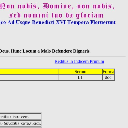
s Deus, Hunc Locum a Malo Defendere Digneris.
Reditus in Indicem Primum
Sermo
Forma
LT
doc
eritis dissolvere.
ου δυνασθε καταλυσαι.