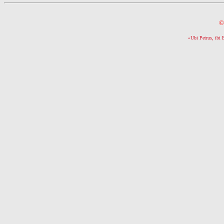
©
«Ubi Petrus, ibi 