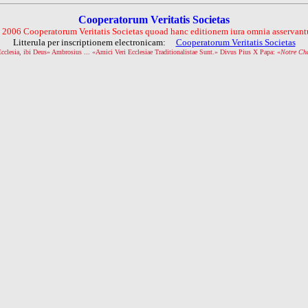
Cooperatorum Veritatis Societas
 2006 Cooperatorum Veritatis Societas quoad hanc editionem iura omnia asservantu
Litterula per inscriptionem electronicam:
Cooperatorum Veritatis Societas
Ecclesia, ibi Deus» Ambrosius ... «Amici Veri Ecclesiae Traditionalistae Sunt.» Divus Pius X Papa: «
Notre Ch