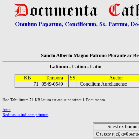
Sancto Alberto Magno Patrono Plorante ac Bea
Latinum - Latino - Latin
KB
Tempora
SS
Auctor
71
0549-0549
Concilium Aurelianense
Hoc Tabulinum 71 KB latum est atque continet 1 Documenta
Ante
Reditus in indicem primum
Si est ex hominib
Οτι εαν η εξ ανθρωπω