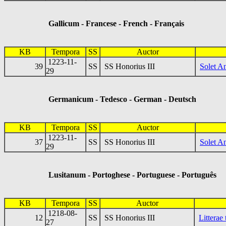
Gallicum - Francese - French - Français
KB
Tempora
SS
Auctor
1223-11-
39
SS
SS Honorius III
Solet A
29
Germanicum - Tedesco - German - Deutsch
KB
Tempora
SS
Auctor
1223-11-
37
SS
SS Honorius III
Solet A
29
Lusitanum - Portoghese - Portuguese - Português
KB
Tempora
SS
Auctor
1218-08-
12
SS
SS Honorius III
Litterae
27