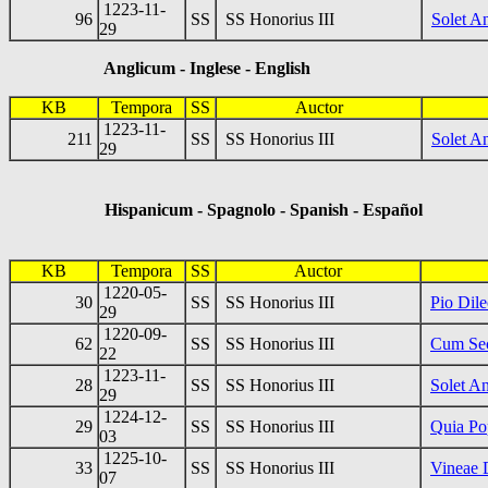
1223-11-
96
SS
SS Honorius III
Solet A
29
Anglicum - Inglese - English
KB
Tempora
SS
Auctor
1223-11-
211
SS
SS Honorius III
Solet A
29
Hispanicum - Spagnolo - Spanish - Español
KB
Tempora
SS
Auctor
1220-05-
30
SS
SS Honorius III
Pio Dile
29
1220-09-
62
SS
SS Honorius III
Cum Se
22
1223-11-
28
SS
SS Honorius III
Solet A
29
1224-12-
29
SS
SS Honorius III
Quia Po
03
1225-10-
33
SS
SS Honorius III
Vineae 
07