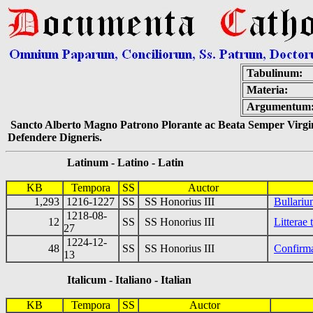
Tabulinum:
Materia:
Argumentum
Sancto Alberto Magno Patrono Plorante ac Beata Semper Virgin
Defendere Digneris.
Latinum - Latino - Latin
KB
Tempora
SS
Auctor
1,293
1216-1227
SS
SS Honorius III
Bullariu
1218-08-
12
SS
SS Honorius III
Litterae
27
1224-12-
48
SS
SS Honorius III
Confirm
13
Italicum - Italiano - Italian
KB
Tempora
SS
Auctor