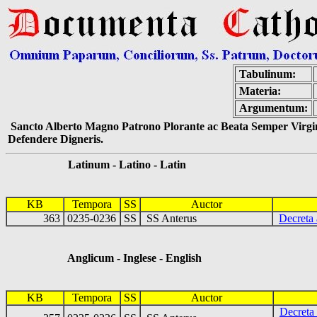
Tabulinum:
Materia:
Argumentum:
Sancto Alberto Magno Patrono Plorante ac Beata Semper Virgin
Defendere Digneris.
Latinum - Latino - Latin
KB
Tempora
SS
Auctor
363
0235-0236
SS
SS Anterus
Decreta 
Anglicum - Inglese - English
KB
Tempora
SS
Auctor
Decreta 