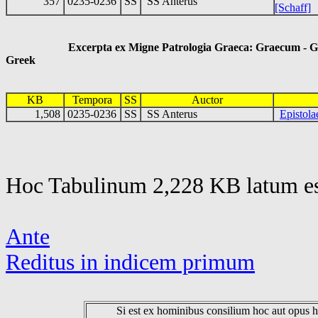
357
0235-0236
SS
SS Anterus
[Schaff]
Excerpta ex Migne Patrologia Graeca: Graecum - Gr
Greek
KB
Tempora
SS
Auctor
1,508
0235-0236
SS
SS Anterus
Epistola
Hoc Tabulinum 2,228 KB latum es
Ante
Reditus in indicem primum
Si est ex hominibus consilium hoc aut opus hoc