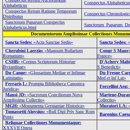
Conspectus Rerum Auctorumque
Conspectus Alphabeticu
Alphabeticus
Conspectus Rerum Ratione Temporum
Conspectus Chronologic
Distributus
Sanctorum Paparum Conspectus
Sanctorum_Paparum_Dec
Alphabeticus.html
Documentorum Amplissimae Collectiones Monum
Sancta Sedes:
«Acta Sanctae Sedis»
Sancta Sedes:
«
Cherubini Laerzio:
«Magnum Bullarium
Congr S Maur
Romanum»
France»
CSHB:
«Corpus Scriptorum Historiae
D'Achery Mabi
Byzantinae»
S Benedicti»
Du Cange:
«Glossarium Mediae et Infimae
Du Fresne Car
Latinitatis»
Med et Inf Lat»
Ferraris L:
Prompta Bibliotheca Canonica
Forcellini Aeg:
Juridica»
Mansi JD:
«Sacrorum Conciliorum Nova
Martene-Dura
Amplissima Collectio»
Collectio»
MGH:
«Monumenta Germaniae Historica»
Muratori LA:
Tomassetti Aloysius:
«Bull Dipl Priv Sanc Rom
Baronius Caes
Pont»
Reliquae Collectiones Monumentaque:
XXXVII Opera