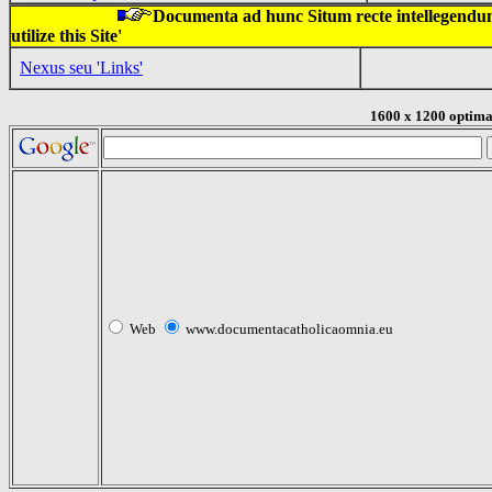
Documenta ad hunc Situm recte intellegendum 
utilize this Site'
Nexus seu 'Links'
1600 x 1200 optima 
Web
www.documentacatholicaomnia.eu