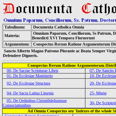
Tabulinum:
Documenta Catholica Omnia
Omnium Paparum, Conciliorum, Ss Patrum, Doc
Materia:
Benedicti XVI Tempora Floruerunt
Argumentum:
Conspectus Rerum Ratione Argumentorum Distri
Sancto Alberto Magno Patrono Plorante ac Beata Semper Virgin
Defendere Digneris.
Conspectus Rerum Ratione Argumentorum Distribut
00- De Sacrae Scripturae Libris
07- De Sanctis 
01- De Ecclesiae Magisterio
10- De Ecclesi
02- De Ecclesiae Structura
20- De Ecclesia
04- De Sacra Latina Liturgia
25- Migne
05- De Ordinibus Christifideliumque
30- De Scriptori
Consociationibus
Ad Omnia Conspectus seu 'Indexes of the whole Si