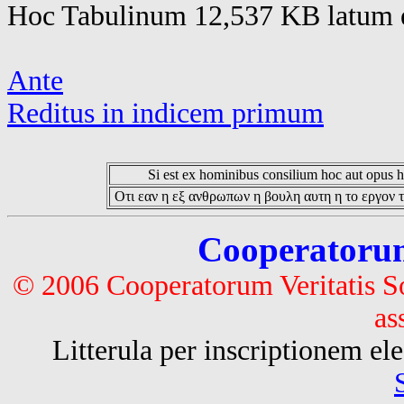
Hoc Tabulinum 12,537 KB latum e
Ante
Reditus in indicem primum
Si est ex hominibus consilium hoc aut opus hoc
Οτι εαν η εξ ανθρωπων η βουλη αυτη η το εργον τ
Cooperatorum 
© 2006 Cooperatorum Veritatis S
as
Litterula per inscriptionem 