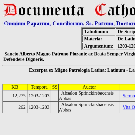
Tabulinum:
De Scrip
Materia:
De Latin
Argumentum:
1203-120
Sancto Alberto Magno Patrono Plorante ac Beata Semper Virgin
Defendere Digneris.
Excerpta ex Migne Patrologia Latina: Latinum - Latin
KB
Tempora
SS
Auctor
Absalon Sprinckirsbacensis
12,275
1203-1203
Sermon
Abbas
Absalon Sprinckirsbacensis
262
1203-1203
Vita 
Abbas