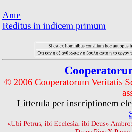
Ante
Reditus in indicem primum
Si est ex hominibus consilium hoc aut opus hoc
Οτι εαν η εξ ανθρωπων η βουλη αυτη η το εργον τ
Cooperatorum 
© 2006 Cooperatorum Veritatis S
as
Litterula per inscriptionem 
«Ubi Petrus, ibi Ecclesia, ibi Deus» Ambros
Divus Pius X Papa: