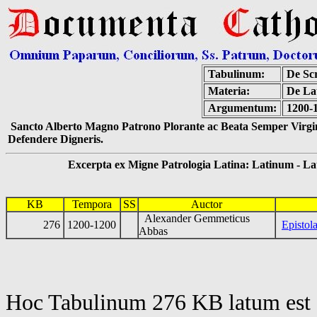
Tabulinum:
De Scr
Materia:
De Lat
Argumentum:
1200-
Sancto Alberto Magno Patrono Plorante ac Beata Semper Virgin
Defendere Digneris.
Excerpta ex Migne Patrologia Latina: Latinum - Latin
KB
Tempora
SS
Auctor
Alexander Gemmeticus
276
1200-1200
Epistol
Abbas
Hoc Tabulinum 276 KB latum est 