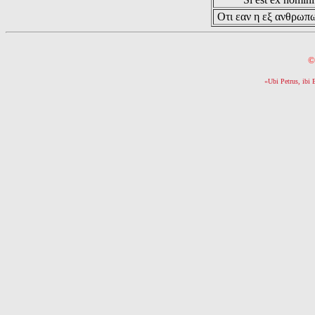
Οτι εαν η εξ ανθρωπω
©
«Ubi Petrus, ibi 