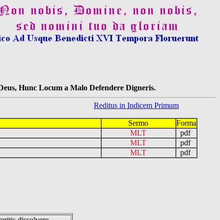
s Deus, Hunc Locum a Malo Defendere Digneris.
Reditus in Indicem Primum
Sermo
Forma
MLT
pdf
MLT
pdf
MLT
pdf
eritis dissolvere.