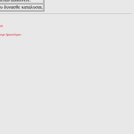
ου δυνασθε καταλυσαι.
r.
arge Apostolique
»