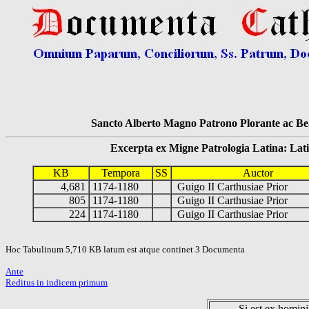
Sancto Alberto Magno Patrono Plorante ac Bea
Excerpta ex Migne Patrologia Latina: Latinum
KB
Tempora
SS
Auctor
4,681
1174-1180
Guigo II Carthusiae Prior
805
1174-1180
Guigo II Carthusiae Prior
224
1174-1180
Guigo II Carthusiae Prior
Hoc Tabulinum 5,710 KB latum est atque continet 3 Documenta
Ante
Reditus in indicem primum
Si est ex hominib