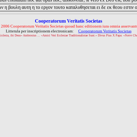
ν η βουλη αυτη η το εργον τουτο καταλυθησεται ει δε εκ θεου εστιν 
Cooperatorum Veritatis Societas
 2006 Cooperatorum Veritatis Societas quoad hanc editionem iura omnia asservantu
Litterula per inscriptionem electronicam:
Cooperatorum Veritatis Societas
Ecclesia, ibi Deus» Ambrosius ... «Amici Veri Ecclesiae Traditionalistae Sunt.» Divus Pius X Papa: «
Notre Ch