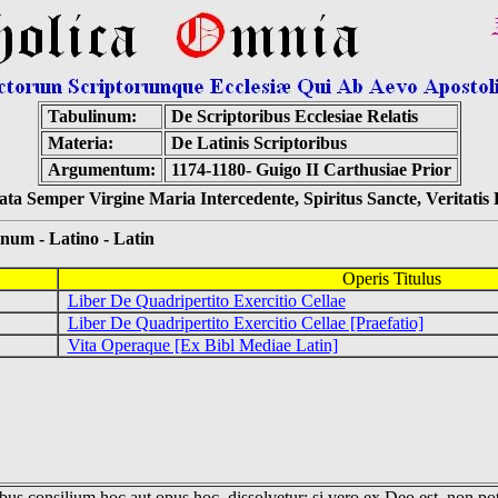
Tabulinum:
De Scriptoribus Ecclesiae Relatis
Materia:
De Latinis Scriptoribus
Argumentum:
1174-1180- Guigo II Carthusiae Prior
ta Semper Virgine Maria Intercedente, Spiritus Sancte, Veritati
 - Latino - Latin
Operis Titulus
Liber De Quadripertito Exercitio Cellae
Liber De Quadripertito Exercitio Cellae [Praefatio]
Vita Operaque [Ex Bibl Mediae Latin]
us consilium hoc aut opus hoc, dissolvetur; si vero ex Deo est, non pot