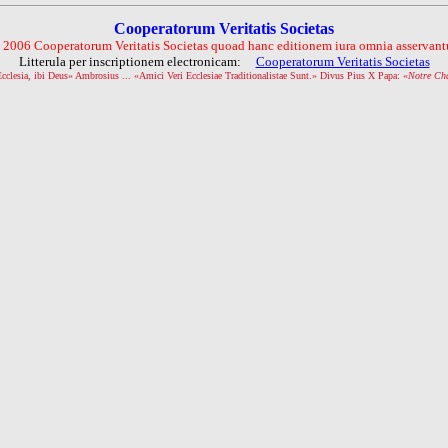
Cooperatorum Veritatis Societas
 2006 Cooperatorum Veritatis Societas quoad hanc editionem iura omnia asservantu
Litterula per inscriptionem electronicam:
Cooperatorum Veritatis Societas
Ecclesia, ibi Deus» Ambrosius ... «Amici Veri Ecclesiae Traditionalistae Sunt.» Divus Pius X Papa: «
Notre Ch