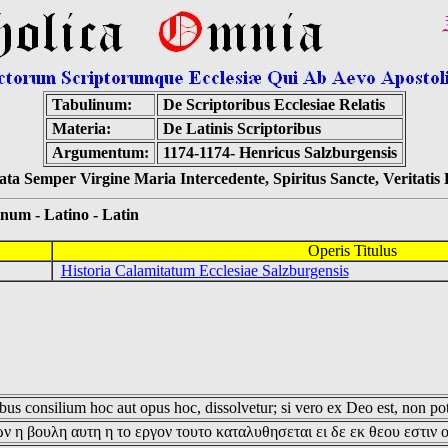
Tabulinum:
De Scriptoribus Ecclesiae Relatis
Materia:
De Latinis Scriptoribus
Argumentum:
1174-1174- Henricus Salzburgensis
ta Semper Virgine Maria Intercedente, Spiritus Sancte, Veritati
 - Latino - Latin
Operis Titulus
Historia Calamitatum Ecclesiae Salzburgensis
us consilium hoc aut opus hoc, dissolvetur; si vero ex Deo est, non pot
ν η βουλη αυτη η το εργον τουτο καταλυθησεται ει δε εκ θεου εστιν 