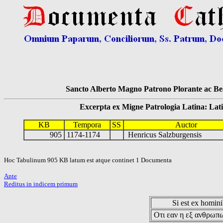
Sancto Alberto Magno Patrono Plorante ac Bea
Excerpta ex Migne Patrologia Latina: Latinum
KB
Tempora
SS
Auctor
905
1174-1174
Henricus Salzburgensis
Hoc Tabulinum 905 KB latum est atque continet 1 Documenta
Ante
Reditus in indicem primum
Si est ex hominib
Οτι εαν η εξ ανθρωπω