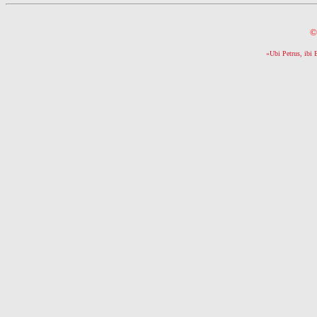
©
«Ubi Petrus, ibi 