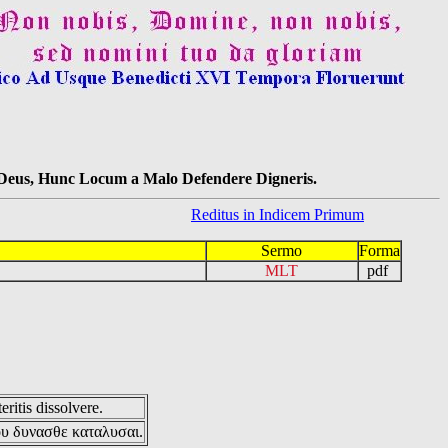
s Deus, Hunc Locum a Malo Defendere Digneris.
Reditus in Indicem Primum
Sermo
Forma
MLT
pdf
eritis dissolvere.
ου δυνασθε καταλυσαι.