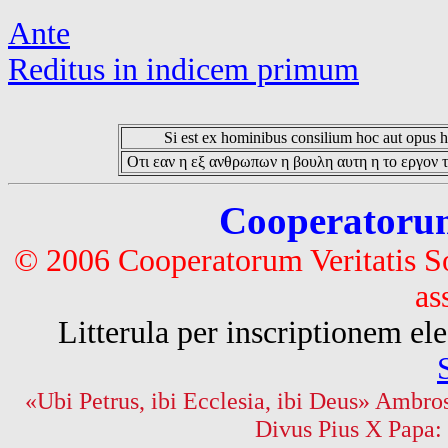
Ante
Reditus in indicem primum
Si est ex hominibus consilium hoc aut opus hoc
Οτι εαν η εξ ανθρωπων η βουλη αυτη η το εργον τ
Cooperatorum 
© 2006 Cooperatorum Veritatis S
as
Litterula per inscriptionem 
«Ubi Petrus, ibi Ecclesia, ibi Deus» Ambros
Divus Pius X Papa: