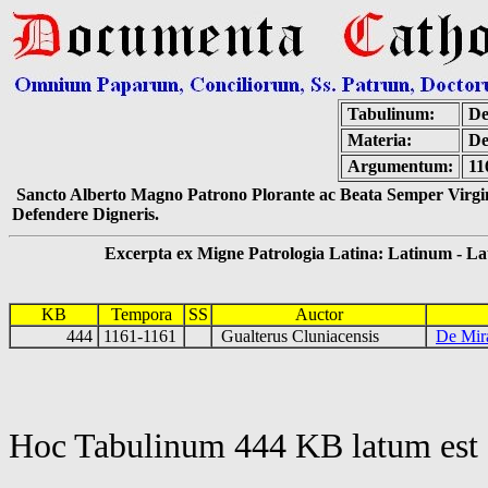
Tabulinum:
De
Materia:
De
Argumentum:
11
Sancto Alberto Magno Patrono Plorante ac Beata Semper Virgin
Defendere Digneris.
Excerpta ex Migne Patrologia Latina: Latinum - Latin
KB
Tempora
SS
Auctor
444
1161-1161
Gualterus Cluniacensis
De Mira
Hoc Tabulinum 444 KB latum est 