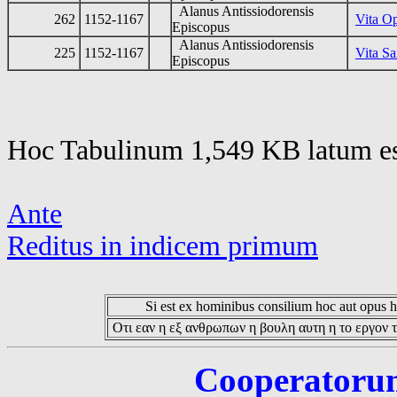
Alanus Antissiodorensis
262
1152-1167
Vita Op
Episcopus
Alanus Antissiodorensis
225
1152-1167
Vita Sa
Episcopus
Hoc Tabulinum 1,549 KB latum es
Ante
Reditus in indicem primum
Si est ex hominibus consilium hoc aut opus hoc
Οτι εαν η εξ ανθρωπων η βουλη αυτη η το εργον τ
Cooperatorum 