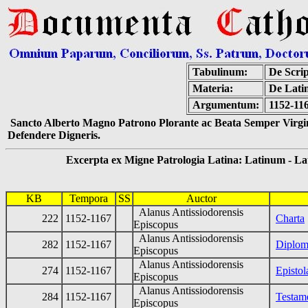
Tabulinum:
De Scrip
Materia:
De Latin
Argumentum:
1152-116
Sancto Alberto Magno Patrono Plorante ac Beata Semper Virgin
Defendere Digneris.
Excerpta ex Migne Patrologia Latina: Latinum - Latin
KB
Tempora
SS
Auctor
Alanus Antissiodorensis
222
1152-1167
Charta
Episcopus
Alanus Antissiodorensis
282
1152-1167
Diplom
Episcopus
Alanus Antissiodorensis
274
1152-1167
Episto
Episcopus
Alanus Antissiodorensis
284
1152-1167
Testam
Episcopus