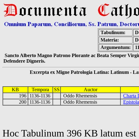
Tabulinum:
De
Materia:
D
Argumentum:
1
Sancto Alberto Magno Patrono Plorante ac Beata Semper Virgin
Defendere Digneris.
Excerpta ex Migne Patrologia Latina: Latinum - Latin
KB
Tempora
SS
Auctor
196
1136-1136
Oddo Rhemensis
Charta 
200
1136-1136
Oddo Rhemensis
Episto
Hoc Tabulinum 396 KB latum est 