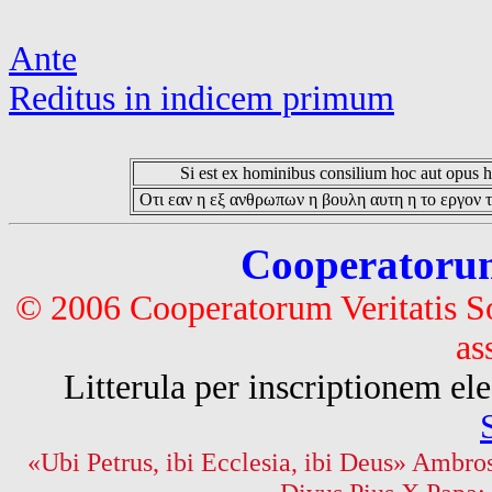
Ante
Reditus in indicem primum
Si est ex hominibus consilium hoc aut opus hoc
Οτι εαν η εξ ανθρωπων η βουλη αυτη η το εργον τ
Cooperatorum 
© 2006 Cooperatorum Veritatis S
as
Litterula per inscriptionem 
«Ubi Petrus, ibi Ecclesia, ibi Deus» Ambros