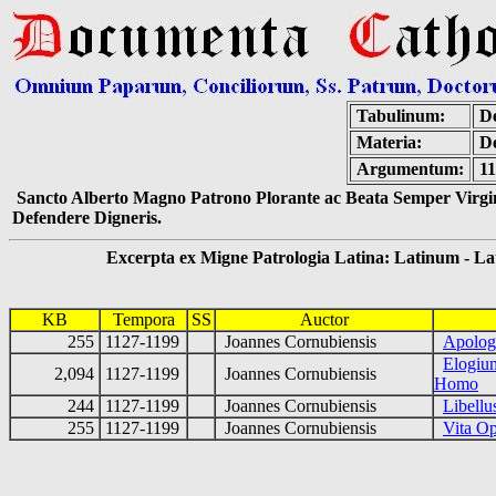
Tabulinum:
De
Materia:
De
Argumentum:
11
Sancto Alberto Magno Patrono Plorante ac Beata Semper Virgin
Defendere Digneris.
Excerpta ex Migne Patrologia Latina: Latinum - Latin
KB
Tempora
SS
Auctor
255
1127-1199
Joannes Cornubiensis
Apolog
Elogiu
2,094
1127-1199
Joannes Cornubiensis
Homo
244
1127-1199
Joannes Cornubiensis
Libellu
255
1127-1199
Joannes Cornubiensis
Vita Op