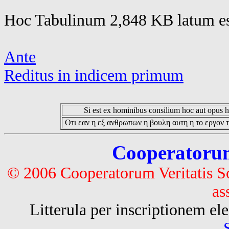
Hoc Tabulinum 2,848 KB latum es
Ante
Reditus in indicem primum
Si est ex hominibus consilium hoc aut opus hoc
Οτι εαν η εξ ανθρωπων η βουλη αυτη η το εργον τ
Cooperatorum 
© 2006 Cooperatorum Veritatis S
as
Litterula per inscriptionem 