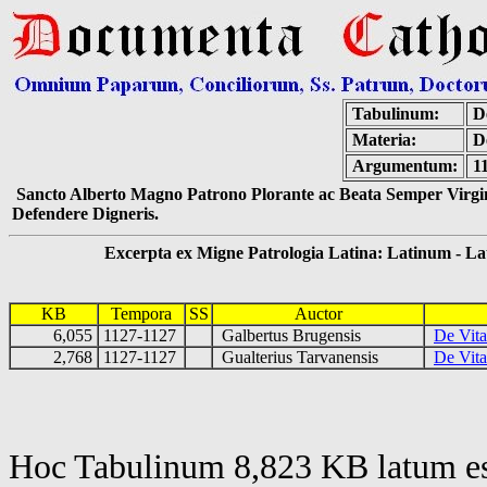
Tabulinum:
De
Materia:
D
Argumentum:
1
Sancto Alberto Magno Patrono Plorante ac Beata Semper Virgin
Defendere Digneris.
Excerpta ex Migne Patrologia Latina: Latinum - Latin
KB
Tempora
SS
Auctor
6,055
1127-1127
Galbertus Brugensis
De Vita
2,768
1127-1127
Gualterius Tarvanensis
De Vita
Hoc Tabulinum 8,823 KB latum es