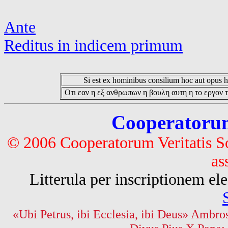
Ante
Reditus in indicem primum
Si est ex hominibus consilium hoc aut opus hoc
Οτι εαν η εξ ανθρωπων η βουλη αυτη η το εργον τ
Cooperatorum 
© 2006 Cooperatorum Veritatis S
as
Litterula per inscriptionem 
«Ubi Petrus, ibi Ecclesia, ibi Deus» Ambros