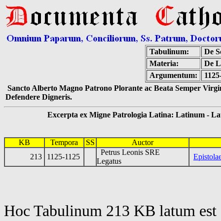
Tabulinum:
De Sc
Materia:
De L
Argumentum:
1125
Sancto Alberto Magno Patrono Plorante ac Beata Semper Virgin
Defendere Digneris.
Excerpta ex Migne Patrologia Latina: Latinum - Latin
KB
Tempora
SS
Auctor
Petrus Leonis SRE
213
1125-1125
Epistola
Legatus
Hoc Tabulinum 213 KB latum est 