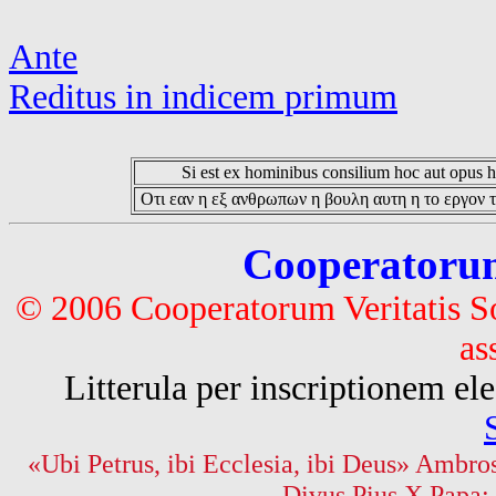
Ante
Reditus in indicem primum
Si est ex hominibus consilium hoc aut opus hoc
Οτι εαν η εξ ανθρωπων η βουλη αυτη η το εργον τ
Cooperatorum 
© 2006 Cooperatorum Veritatis S
as
Litterula per inscriptionem 
«Ubi Petrus, ibi Ecclesia, ibi Deus» Ambros
Divus Pius X Papa: