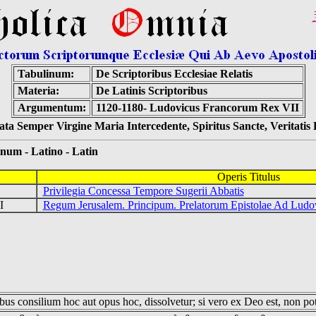
Tabulinum:
De Scriptoribus Ecclesiae Relatis
Materia:
De Latinis Scriptoribus
Argumentum:
1120-1180- Ludovicus Francorum Rex VII
ta Semper Virgine Maria Intercedente, Spiritus Sancte, Veritati
 - Latino - Latin
Operis Titulus
Privilegia Concessa Tempore Sugerii Abbatis
II
Regum Jerusalem. Principum. Prelatorum Epistolae Ad Lud
us consilium hoc aut opus hoc, dissolvetur; si vero ex Deo est, non pot