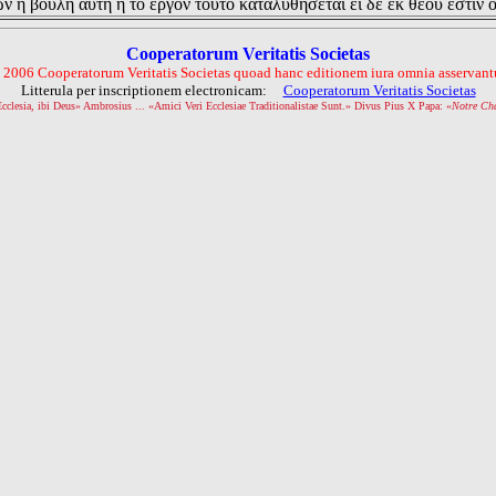
ν η βουλη αυτη η το εργον τουτο καταλυθησεται ει δε εκ θεου εστιν 
Cooperatorum Veritatis Societas
 2006 Cooperatorum Veritatis Societas quoad hanc editionem iura omnia asservantu
Litterula per inscriptionem electronicam:
Cooperatorum Veritatis Societas
Ecclesia, ibi Deus» Ambrosius ... «Amici Veri Ecclesiae Traditionalistae Sunt.» Divus Pius X Papa: «
Notre Ch