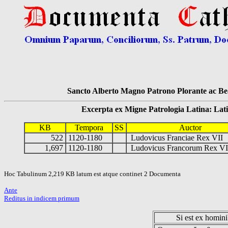
Sancto Alberto Magno Patrono Plorante ac Bea
Excerpta ex Migne Patrologia Latina: Latinum
KB
Tempora
SS
Auctor
522
1120-1180
Ludovicus Franciae Rex VII
1,697
1120-1180
Ludovicus Francorum Rex V
Hoc Tabulinum 2,219 KB latum est atque continet 2 Documenta
Ante
Reditus in indicem primum
Si est ex hominib