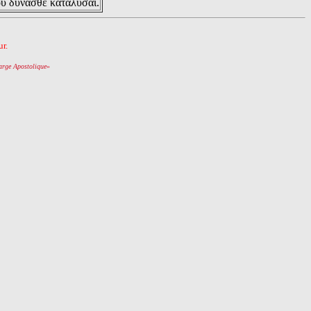
ου δυνασθε καταλυσαι.
r.
arge Apostolique
»