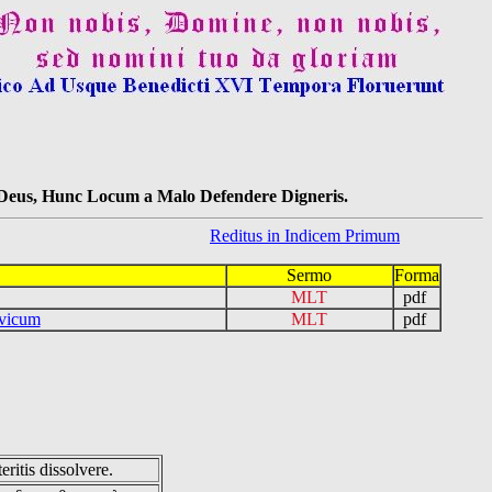
s Deus, Hunc Locum a Malo Defendere Digneris.
Reditus in Indicem Primum
Sermo
Forma
MLT
pdf
ovicum
MLT
pdf
eritis dissolvere.