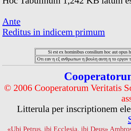
Hoc Tabulinum 1,242 KB latum es
Ante
Reditus in indicem primum
Si est ex hominibus consilium hoc aut opus hoc
Οτι εαν η εξ ανθρωπων η βουλη αυτη η το εργον τ
Cooperatorum 
© 2006 Cooperatorum Veritatis S
as
Litterula per inscriptionem 
«Ubi Petrus, ibi Ecclesia, ibi Deus» Ambros