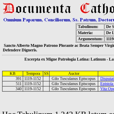
Tabulinum:
De S
Materia:
De L
Argumentum:
1119
Sancto Alberto Magno Patrono Plorante ac Beata Semper Virgin
Defendere Digneris.
Excerpta ex Migne Patrologia Latina: Latinum - Latin
KB
Tempora
SS
Auctor
391
1119-1152
Gilo Tusculanus Episcopus
Disputa
511
1119-1152
Gilo Tusculanus Episcopus
Epistol
340
1119-1152
Gilo Tusculanus Episcopus
Vita Ope