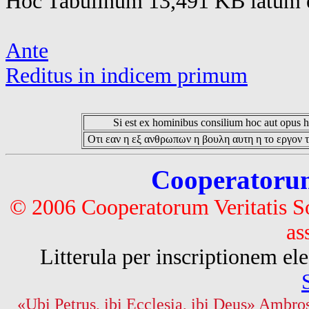
Hoc Tabulinum 13,491 KB latum e
Ante
Reditus in indicem primum
Si est ex hominibus consilium hoc aut opus hoc
Οτι εαν η εξ ανθρωπων η βουλη αυτη η το εργον τ
Cooperatorum 
© 2006 Cooperatorum Veritatis S
as
Litterula per inscriptionem 
«Ubi Petrus, ibi Ecclesia, ibi Deus» Ambros