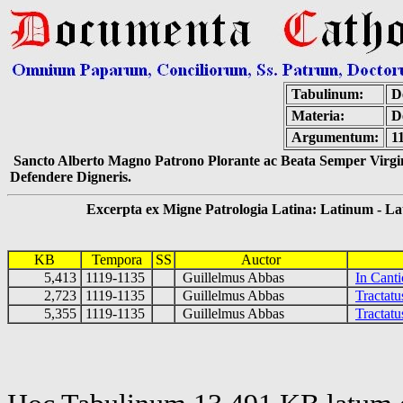
Tabulinum:
De
Materia:
D
Argumentum:
1
Sancto Alberto Magno Patrono Plorante ac Beata Semper Virgin
Defendere Digneris.
Excerpta ex Migne Patrologia Latina: Latinum - Latin
KB
Tempora
SS
Auctor
5,413
1119-1135
Guillelmus Abbas
In Cant
2,723
1119-1135
Guillelmus Abbas
Tractat
5,355
1119-1135
Guillelmus Abbas
Tractatu