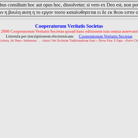
us consilium hoc aut opus hoc, dissolvetur; si vero ex Deo est, non pot
ν η βουλη αυτη η το εργον τουτο καταλυθησεται ει δε εκ θεου εστιν 
Cooperatorum Veritatis Societas
 2006 Cooperatorum Veritatis Societas quoad hanc editionem iura omnia asservantu
Litterula per inscriptionem electronicam:
Cooperatorum Veritatis Societas
Ecclesia, ibi Deus» Ambrosius ... «Amici Veri Ecclesiae Traditionalistae Sunt.» Divus Pius X Papa: «
Notre Ch