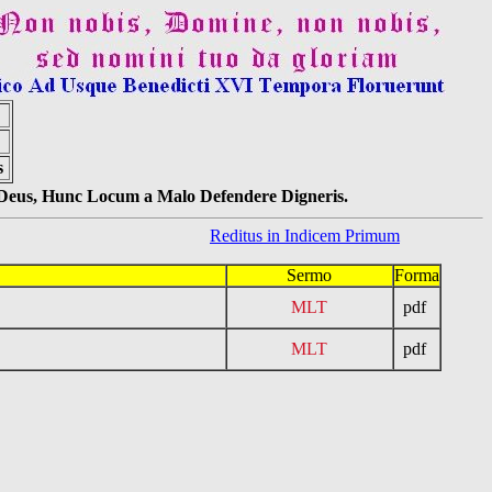
s
s Deus, Hunc Locum a Malo Defendere Digneris.
Reditus in Indicem Primum
Sermo
Forma
MLT
pdf
MLT
pdf