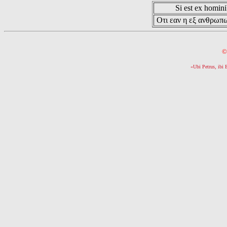
Si est ex hominib
Οτι εαν η εξ ανθρωπω
©
«Ubi Petrus, ibi 