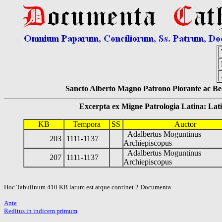
Sancto Alberto Magno Patrono Plorante ac Bea
Excerpta ex Migne Patrologia Latina: Latinum
KB
Tempora
SS
Auctor
Adalbertus Moguntinus
203
1111-1137
Archiepiscopus
Adalbertus Moguntinus
207
1111-1137
Archiepiscopus
Hoc Tabulinum 410 KB latum est atque continet 2 Documenta
Ante
Reditus in indicem primum