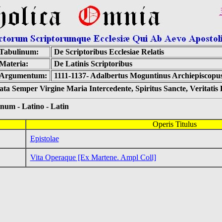
Tabulinum:
De Scriptoribus Ecclesiae Relatis
Materia:
De Latinis Scriptoribus
Argumentum:
1111-1137- Adalbertus Moguntinus Archiepiscopu
ta Semper Virgine Maria Intercedente, Spiritus Sancte, Veritati
 - Latino - Latin
Operis Titulus
Epistolae
Vita Operaque [Ex Martene. Ampl Coll]