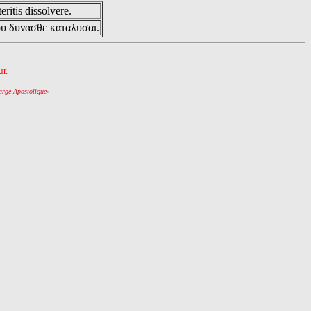
eritis dissolvere.
ου δυνασθε καταλυσαι.
r.
arge Apostolique
»