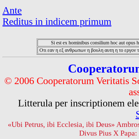
Ante
Reditus in indicem primum
Si est ex hominibus consilium hoc aut opus hoc
Οτι εαν η εξ ανθρωπων η βουλη αυτη η το εργον τ
Cooperatorum 
© 2006 Cooperatorum Veritatis S
as
Litterula per inscriptionem 
«Ubi Petrus, ibi Ecclesia, ibi Deus» Ambros
Divus Pius X Papa: