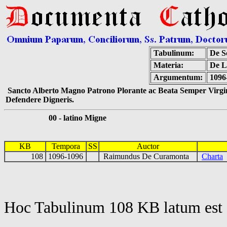
Tabulinum:
De Sc
Materia:
De L
Argumentum:
1096
Sancto Alberto Magno Patrono Plorante ac Beata Semper Virgin
Defendere Digneris.
00 - latino Migne
KB
Tempora
SS
Auctor
108
1096-1096
Raimundus De Curamonta
Charta
Hoc Tabulinum 108 KB latum est 