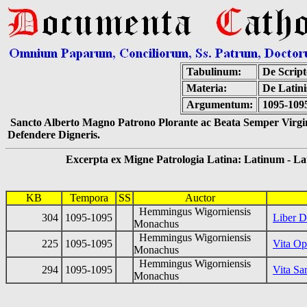
Tabulinum:
De Script
Materia:
De Latini
Argumentum:
1095-109
Sancto Alberto Magno Patrono Plorante ac Beata Semper Virgin
Defendere Digneris.
Excerpta ex Migne Patrologia Latina: Latinum - Latin
KB
Tempora
SS
Auctor
Hemmingus Wigorniensis
304
1095-1095
Liber D
Monachus
Hemmingus Wigorniensis
225
1095-1095
Vita Op
Monachus
Hemmingus Wigorniensis
294
1095-1095
Vita Sa
Monachus