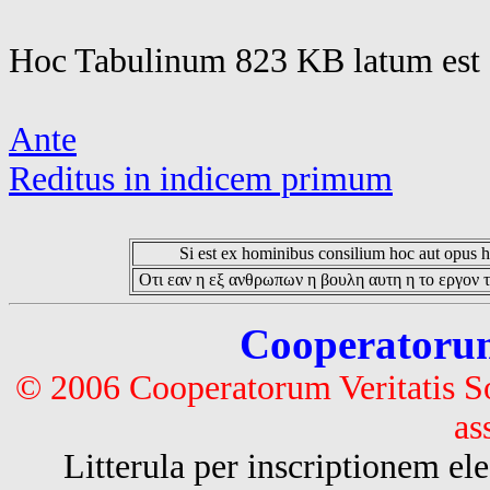
Hoc Tabulinum 823 KB latum est 
Ante
Reditus in indicem primum
Si est ex hominibus consilium hoc aut opus hoc
Οτι εαν η εξ ανθρωπων η βουλη αυτη η το εργον τ
Cooperatorum 
© 2006 Cooperatorum Veritatis S
as
Litterula per inscriptionem 