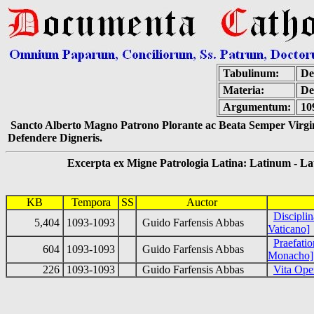
Tabulinum:
De
Materia:
De
Argumentum:
10
Sancto Alberto Magno Patrono Plorante ac Beata Semper Virgin
Defendere Digneris.
Excerpta ex Migne Patrologia Latina: Latinum - Latin
KB
Tempora
SS
Auctor
Discipli
5,404
1093-1093
Guido Farfensis Abbas
Vaticano]
Praefati
604
1093-1093
Guido Farfensis Abbas
Monacho]
226
1093-1093
Guido Farfensis Abbas
Vita Ope