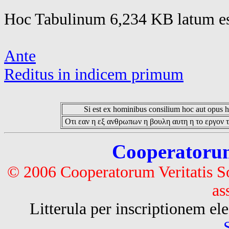
Hoc Tabulinum 6,234 KB latum es
Ante
Reditus in indicem primum
Si est ex hominibus consilium hoc aut opus hoc
Οτι εαν η εξ ανθρωπων η βουλη αυτη η το εργον τ
Cooperatorum 
© 2006 Cooperatorum Veritatis S
as
Litterula per inscriptionem 