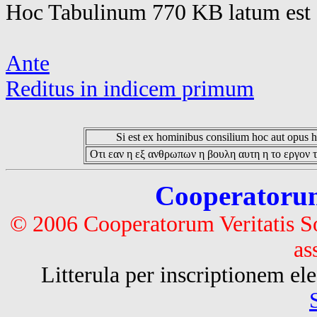
Hoc Tabulinum 770 KB latum est 
Ante
Reditus in indicem primum
Si est ex hominibus consilium hoc aut opus hoc
Οτι εαν η εξ ανθρωπων η βουλη αυτη η το εργον τ
Cooperatorum 
© 2006 Cooperatorum Veritatis S
as
Litterula per inscriptionem 