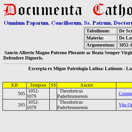
Tabulinum:
De Scr
Materia:
De Lat
Argumentum:
1052-
Sancto Alberto Magno Patrono Plorante ac Beata Semper Virgin
Defendere Digneris.
Excerpta ex Migne Patrologia Latina: Latinum - Latin
KB
Tempora
SS
Auctor
1052-
Theodoricus
505
Comme
1079
Paderbrunnensis
1052-
Theodoricus
265
Vita O
1079
Paderbrunnensis