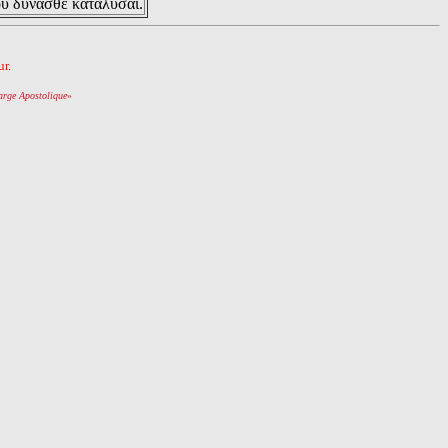
ου δυνασθε καταλυσαι.
r.
arge Apostolique
»