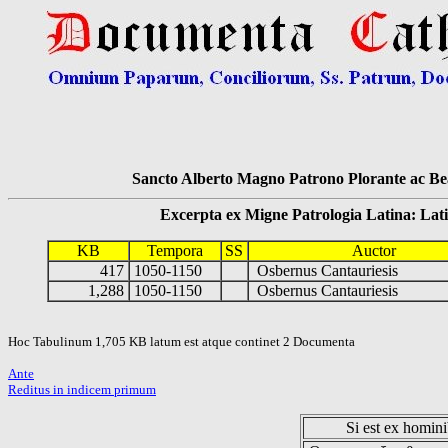
Sancto Alberto Magno Patrono Plorante ac Bea
Excerpta ex Migne Patrologia Latina: Latinum
KB
Tempora
SS
Auctor
417
1050-1150
Osbernus Cantauriesis
1,288
1050-1150
Osbernus Cantauriesis
Hoc Tabulinum 1,705 KB latum est atque continet 2 Documenta
Ante
Reditus in indicem primum
Si est ex hominib