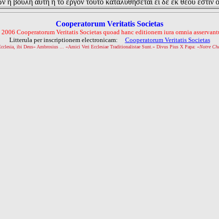
ν η βουλη αυτη η το εργον τουτο καταλυθησεται ει δε εκ θεου εστιν 
Cooperatorum Veritatis Societas
 2006 Cooperatorum Veritatis Societas quoad hanc editionem iura omnia asservantu
Litterula per inscriptionem electronicam:
Cooperatorum Veritatis Societas
Ecclesia, ibi Deus» Ambrosius ... «Amici Veri Ecclesiae Traditionalistae Sunt.» Divus Pius X Papa: «
Notre Ch