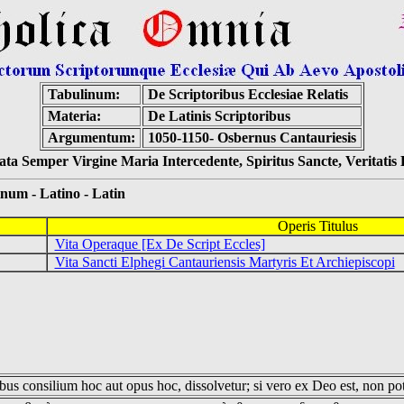
Tabulinum:
De Scriptoribus Ecclesiae Relatis
Materia:
De Latinis Scriptoribus
Argumentum:
1050-1150- Osbernus Cantauriesis
ta Semper Virgine Maria Intercedente, Spiritus Sancte, Veritati
 - Latino - Latin
Operis Titulus
Vita Operaque [Ex De Script Eccles]
Vita Sancti Elphegi Cantauriensis Martyris Et Archiepiscopi
us consilium hoc aut opus hoc, dissolvetur; si vero ex Deo est, non pot