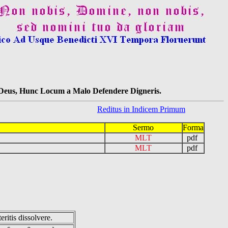
s Deus, Hunc Locum a Malo Defendere Digneris.
Reditus in Indicem Primum
Sermo
Forma
MLT
pdf
MLT
pdf
eritis dissolvere.