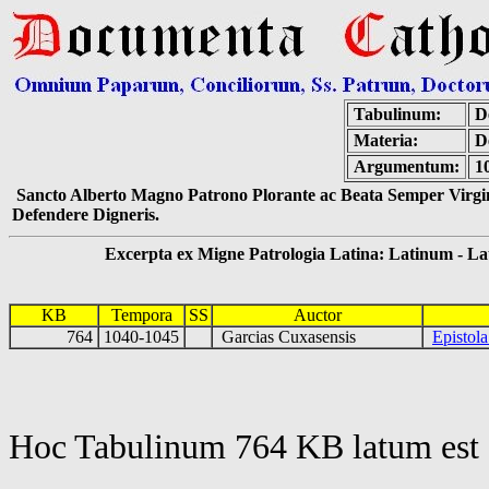
Tabulinum:
De
Materia:
D
Argumentum:
1
Sancto Alberto Magno Patrono Plorante ac Beata Semper Virgin
Defendere Digneris.
Excerpta ex Migne Patrologia Latina: Latinum - Latin
KB
Tempora
SS
Auctor
764
1040-1045
Garcias Cuxasensis
Epistol
Hoc Tabulinum 764 KB latum est 