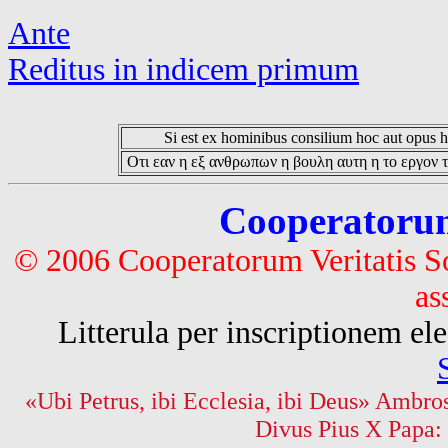
Ante
Reditus in indicem primum
Si est ex hominibus consilium hoc aut opus hoc
Οτι εαν η εξ ανθρωπων η βουλη αυτη η το εργον τ
Cooperatorum 
© 2006 Cooperatorum Veritatis S
as
Litterula per inscriptionem 
«Ubi Petrus, ibi Ecclesia, ibi Deus» Ambros
Divus Pius X Papa: