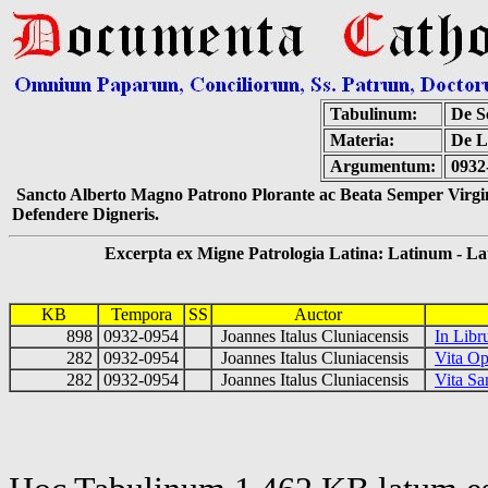
Tabulinum:
De Sc
Materia:
De La
Argumentum:
0932
Sancto Alberto Magno Patrono Plorante ac Beata Semper Virgin
Defendere Digneris.
Excerpta ex Migne Patrologia Latina: Latinum - Latin
KB
Tempora
SS
Auctor
898
0932-0954
Joannes Italus Cluniacensis
In Lib
282
0932-0954
Joannes Italus Cluniacensis
Vita Op
282
0932-0954
Joannes Italus Cluniacensis
Vita Sa