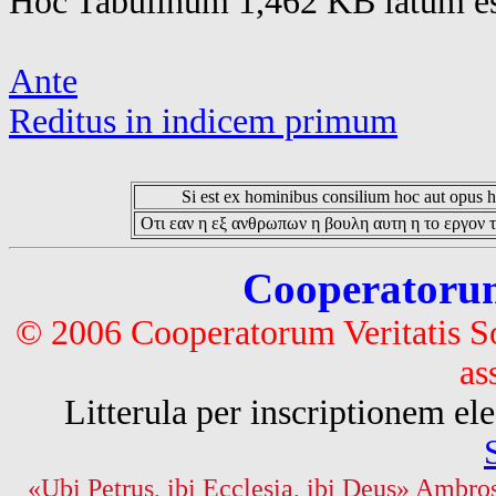
Hoc Tabulinum 1,462 KB latum es
Ante
Reditus in indicem primum
Si est ex hominibus consilium hoc aut opus hoc
Οτι εαν η εξ ανθρωπων η βουλη αυτη η το εργον τ
Cooperatorum 
© 2006 Cooperatorum Veritatis S
as
Litterula per inscriptionem 
«Ubi Petrus, ibi Ecclesia, ibi Deus» Ambros