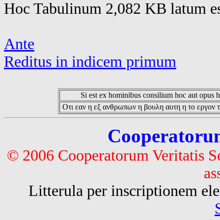
Hoc Tabulinum 2,082 KB latum es
Ante
Reditus in indicem primum
Si est ex hominibus consilium hoc aut opus hoc
Οτι εαν η εξ ανθρωπων η βουλη αυτη η το εργον τ
Cooperatorum 
© 2006 Cooperatorum Veritatis S
as
Litterula per inscriptionem 