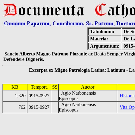
Tabulinum:
De Sc
Materia:
De La
Argumentum:
0915-
Sancto Alberto Magno Patrono Plorante ac Beata Semper Virgin
Defendere Digneris.
Excerpta ex Migne Patrologia Latina: Latinum - Latin
KB
Tempora
SS
Auctor
Agio Narbonensis
1,320
0915-0927
Histori
Episcopus
Agio Narbonensis
762
0915-0927
Vita Op
Episcopus