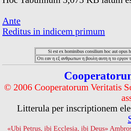
Ante
Reditus in indicem primum
Si est ex hominibus consilium hoc aut opus hoc
Οτι εαν η εξ ανθρωπων η βουλη αυτη η το εργον τ
Cooperatorum 
© 2006 Cooperatorum Veritatis S
as
Litterula per inscriptionem 
«Ubi Petrus, ibi Ecclesia, ibi Deus» Ambros