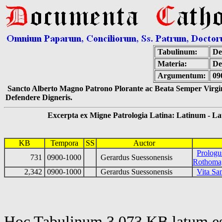
Tabulinum:
De
Materia:
De
Argumentum:
09
Sancto Alberto Magno Patrono Plorante ac Beata Semper Virgin
Defendere Digneris.
Excerpta ex Migne Patrologia Latina: Latinum - Latin
KB
Tempora
SS
Auctor
Prologu
731
0900-1000
Gerardus Suessonensis
Rothoma
2,342
0900-1000
Gerardus Suessonensis
Vita Sa
Hoc Tabulinum 3,073 KB latum es