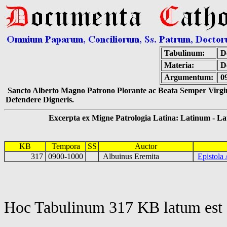
Tabulinum:
De
Materia:
D
Argumentum:
0
Sancto Alberto Magno Patrono Plorante ac Beata Semper Virgin
Defendere Digneris.
Excerpta ex Migne Patrologia Latina: Latinum - Latin
KB
Tempora
SS
Auctor
317
0900-1000
Albuinus Eremita
Epistola
Hoc Tabulinum 317 KB latum est 