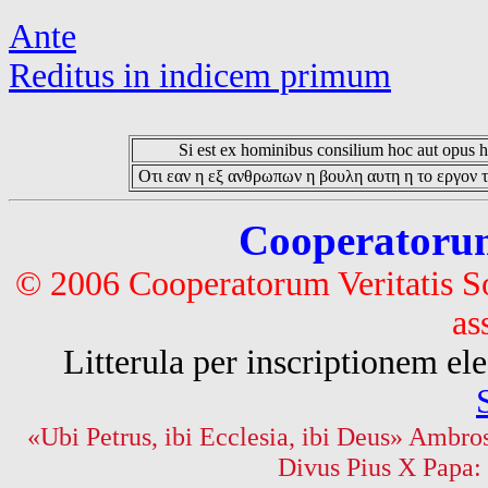
Ante
Reditus in indicem primum
Si est ex hominibus consilium hoc aut opus hoc
Οτι εαν η εξ ανθρωπων η βουλη αυτη η το εργον τ
Cooperatorum 
© 2006 Cooperatorum Veritatis S
as
Litterula per inscriptionem 
«Ubi Petrus, ibi Ecclesia, ibi Deus» Ambros
Divus Pius X Papa: