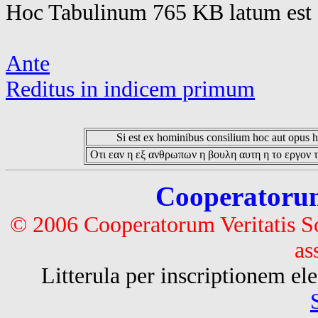
Hoc Tabulinum 765 KB latum est 
Ante
Reditus in indicem primum
Si est ex hominibus consilium hoc aut opus hoc
Οτι εαν η εξ ανθρωπων η βουλη αυτη η το εργον τ
Cooperatorum 
© 2006 Cooperatorum Veritatis S
as
Litterula per inscriptionem 