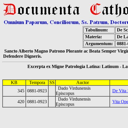
Tabulinum:
De Sc
Materia:
De La
Argumentum:
0881-
Sancto Alberto Magno Patrono Plorante ac Beata Semper Virgin
Defendere Digneris.
Excerpta ex Migne Patrologia Latina: Latinum - Latin
KB
Tempora
SS
Auctor
Dado Virdunensis
345
0881-0923
De Vita 
Episcopus
Dado Virdunensis
420
0881-0923
Vita Ope
Episcopus