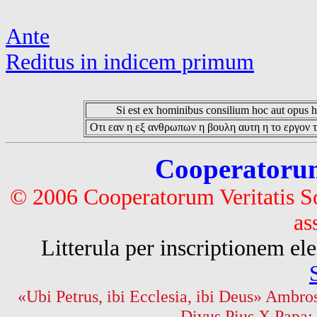
Ante
Reditus in indicem primum
Si est ex hominibus consilium hoc aut opus hoc
Οτι εαν η εξ ανθρωπων η βουλη αυτη η το εργον τ
Cooperatorum 
© 2006 Cooperatorum Veritatis S
as
Litterula per inscriptionem 
«Ubi Petrus, ibi Ecclesia, ibi Deus» Ambros
Divus Pius X Papa: