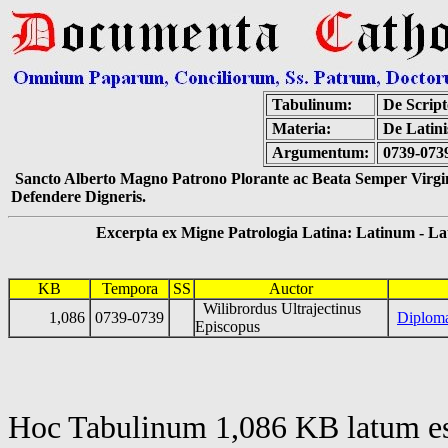
Tabulinum:
De Script
Materia:
De Latini
Argumentum:
0739-0739
Sancto Alberto Magno Patrono Plorante ac Beata Semper Virgin
Defendere Digneris.
Excerpta ex Migne Patrologia Latina: Latinum - Latin
KB
Tempora
SS
Auctor
Wilibrordus Ultrajectinus
1,086
0739-0739
Diplom
Episcopus
Hoc Tabulinum 1,086 KB latum es