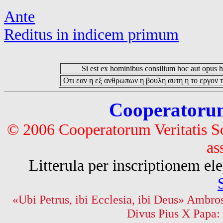
Ante
Reditus in indicem primum
Si est ex hominibus consilium hoc aut opus hoc
Οτι εαν η εξ ανθρωπων η βουλη αυτη η το εργον τ
Cooperatorum 
© 2006 Cooperatorum Veritatis S
as
Litterula per inscriptionem 
«Ubi Petrus, ibi Ecclesia, ibi Deus» Ambros
Divus Pius X Papa: