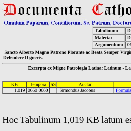
Tabulinum:
De
Materia:
D
Argumentum:
0
Sancto Alberto Magno Patrono Plorante ac Beata Semper Virgin
Defendere Digneris.
Excerpta ex Migne Patrologia Latina: Latinum - Latin
KB
Tempora
SS
Auctor
1,019
0660-0660
Sirmondus Jacobus
Formula
Hoc Tabulinum 1,019 KB latum es