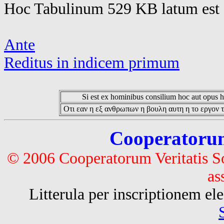
Hoc Tabulinum 529 KB latum est 
Ante
Reditus in indicem primum
Si est ex hominibus consilium hoc aut opus hoc
Οτι εαν η εξ ανθρωπων η βουλη αυτη η το εργον τ
Cooperatorum 
© 2006 Cooperatorum Veritatis S
as
Litterula per inscriptionem 