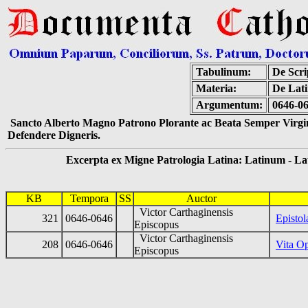
Tabulinum:
De Scri
Materia:
De Lati
Argumentum:
0646-06
Sancto Alberto Magno Patrono Plorante ac Beata Semper Virgin
Defendere Digneris.
Excerpta ex Migne Patrologia Latina: Latinum - Latin
KB
Tempora
SS
Auctor
Victor Carthaginensis
321
0646-0646
Episto
Episcopus
Victor Carthaginensis
208
0646-0646
Vita O
Episcopus