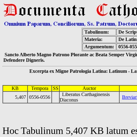
Tabulinum:
De Script
Materia:
De Latin
Argumentum:
0556-055
Sancto Alberto Magno Patrono Plorante ac Beata Semper Virgin
Defendere Digneris.
Excerpta ex Migne Patrologia Latina: Latinum - Latin
KB
Tempora
SS
Auctor
Liberatus Carthaginensis
5,407
0556-0556
Brevia
Diaconus
Hoc Tabulinum 5,407 KB latum es