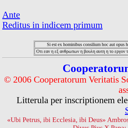
Ante
Reditus in indicem primum
Si est ex hominibus consilium hoc aut opus hoc
Οτι εαν η εξ ανθρωπων η βουλη αυτη η το εργον τ
Cooperatorum 
© 2006 Cooperatorum Veritatis S
as
Litterula per inscriptionem 
«Ubi Petrus, ibi Ecclesia, ibi Deus» Ambros
Divus Pius X Papa: