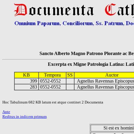
Sancto Alberto Magno Patrono Plorante ac Bea
Excerpta ex Migne Patrologia Latina: Latinum
KB
Tempora
SS
Auctor
399
0552-0552
Agnellus Ravennas Episcop
283
0552-0552
Agnellus Ravennas Episcop
Hoc Tabulinum 682 KB latum est atque continet 2 Documenta
Ante
Reditus in indicem primum
Si est ex hominib