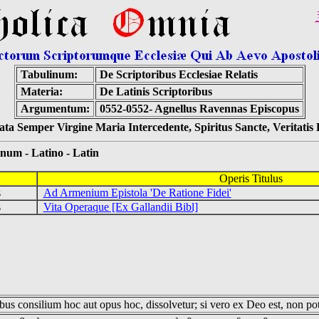
Tabulinum:
De Scriptoribus Ecclesiae Relatis
Materia:
De Latinis Scriptoribus
Argumentum:
0552-0552- Agnellus Ravennas Episcopus
ta Semper Virgine Maria Intercedente, Spiritus Sancte, Veritati
 - Latino - Latin
Operis Titulus
us
Ad Armenium Epistola 'De Ratione Fidei'
us
Vita Operaque [Ex Gallandii Bibl]
us consilium hoc aut opus hoc, dissolvetur; si vero ex Deo est, non pot