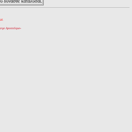
ου δυνασθε καταλυσαι.
r.
arge Apostolique
»