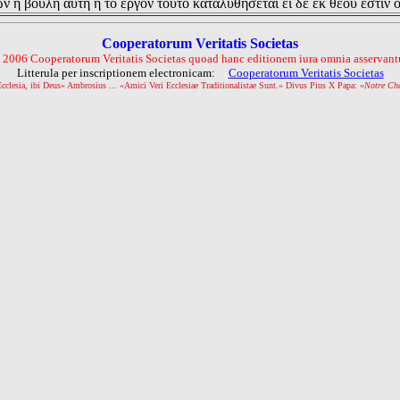
ν η βουλη αυτη η το εργον τουτο καταλυθησεται ει δε εκ θεου εστιν 
Cooperatorum Veritatis Societas
 2006 Cooperatorum Veritatis Societas quoad hanc editionem iura omnia asservantu
Litterula per inscriptionem electronicam:
Cooperatorum Veritatis Societas
Ecclesia, ibi Deus» Ambrosius ... «Amici Veri Ecclesiae Traditionalistae Sunt.» Divus Pius X Papa: «
Notre Ch