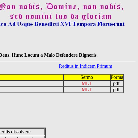
s Deus, Hunc Locum a Malo Defendere Digneris.
Reditus in Indicem Primum
Sermo
Forma
MLT
pdf
MLT
pdf
eritis dissolvere.