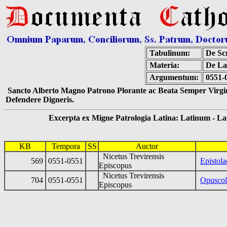
Tabulinum:
De Scr
Materia:
De Lat
Argumentum:
0551-0
Sancto Alberto Magno Patrono Plorante ac Beata Semper Virgin
Defendere Digneris.
Excerpta ex Migne Patrologia Latina: Latinum - Latin
KB
Tempora
SS
Auctor
Nicetus Trevirensis
569
0551-0551
Epistola
Episcopus
Nicetus Trevirensis
704
0551-0551
Opuscol
Episcopus