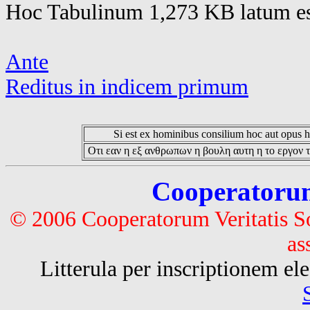
Hoc Tabulinum 1,273 KB latum es
Ante
Reditus in indicem primum
Si est ex hominibus consilium hoc aut opus hoc
Οτι εαν η εξ ανθρωπων η βουλη αυτη η το εργον τ
Cooperatorum 
© 2006 Cooperatorum Veritatis S
as
Litterula per inscriptionem 