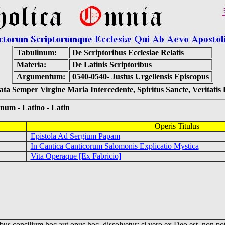
Tabulinum:
De Scriptoribus Ecclesiae Relatis
Materia:
De Latinis Scriptoribus
Argumentum:
0540-0540- Justus Urgellensis Episcopus
ta Semper Virgine Maria Intercedente, Spiritus Sancte, Veritati
 - Latino - Latin
Operis Titulus
Epistola Ad Sergium Papam
In Cantica Canticorum Salomonis Explicatio Mystica
Vita Operaque [Ex Fabricio]
us consilium hoc aut opus hoc, dissolvetur; si vero ex Deo est, non pot