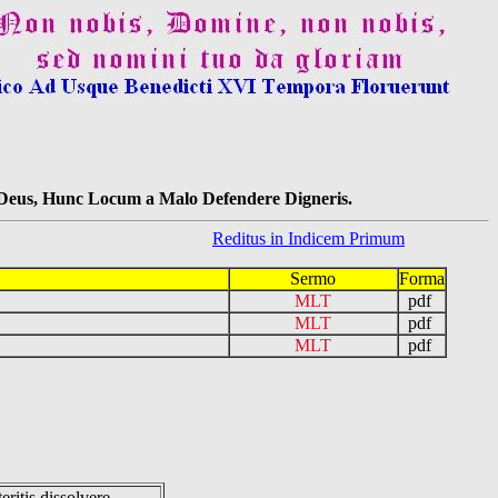
s Deus, Hunc Locum a Malo Defendere Digneris.
Reditus in Indicem Primum
Sermo
Forma
MLT
pdf
MLT
pdf
MLT
pdf
eritis dissolvere.