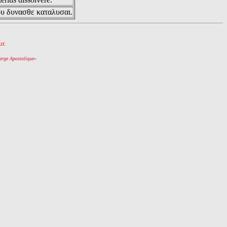
ου δυνασθε καταλυσαι.
r.
arge Apostolique
»