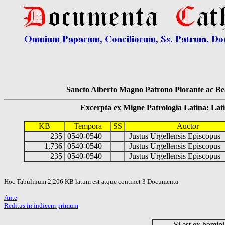
Sancto Alberto Magno Patrono Plorante ac Bea
Excerpta ex Migne Patrologia Latina: Latinum
KB
Tempora
SS
Auctor
235
0540-0540
Justus Urgellensis Episcopus
1,736
0540-0540
Justus Urgellensis Episcopus
235
0540-0540
Justus Urgellensis Episcopus
Hoc Tabulinum 2,206 KB latum est atque continet 3 Documenta
Ante
Reditus in indicem primum
Si est ex hominib