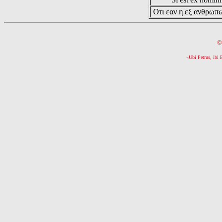
Οτι εαν η εξ ανθρωπω
©
«Ubi Petrus, ibi 