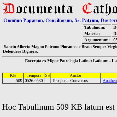
Tabulinum:
De
Materia:
De
Argumentum:
0
Sancto Alberto Magno Patrono Plorante ac Beata Semper Virgin
Defendere Digneris.
Excerpta ex Migne Patrologia Latina: Latinum - Latin
KB
Tempora
SS
Auctor
509
0526-0530
Prosperus Conversus
Anathema
Hoc Tabulinum 509 KB latum est 