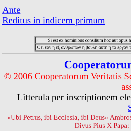
Ante
Reditus in indicem primum
Si est ex hominibus consilium hoc aut opus hoc
Οτι εαν η εξ ανθρωπων η βουλη αυτη η το εργον τ
Cooperatorum 
© 2006 Cooperatorum Veritatis S
as
Litterula per inscriptionem 
«Ubi Petrus, ibi Ecclesia, ibi Deus» Ambros
Divus Pius X Papa: