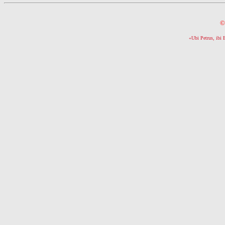
©
«Ubi Petrus, ibi 