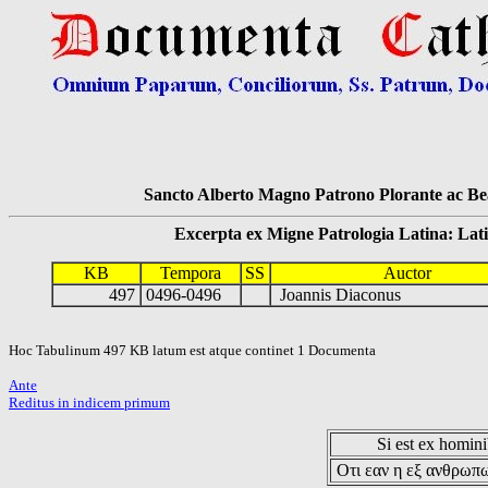
Sancto Alberto Magno Patrono Plorante ac Bea
Excerpta ex Migne Patrologia Latina: Latinum
KB
Tempora
SS
Auctor
497
0496-0496
Joannis Diaconus
Hoc Tabulinum 497 KB latum est atque continet 1 Documenta
Ante
Reditus in indicem primum
Si est ex hominib
Οτι εαν η εξ ανθρωπω