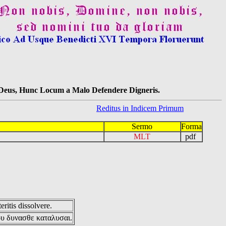
s Deus, Hunc Locum a Malo Defendere Digneris.
Reditus in Indicem Primum
Sermo
Forma
MLT
pdf
eritis dissolvere.
ου δυνασθε καταλυσαι.