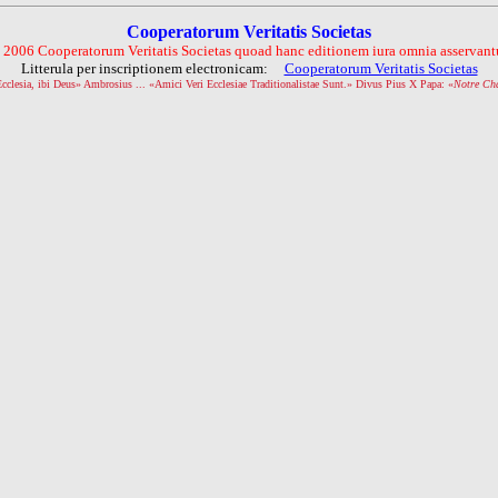
Cooperatorum Veritatis Societas
 2006 Cooperatorum Veritatis Societas quoad hanc editionem iura omnia asservantu
Litterula per inscriptionem electronicam:
Cooperatorum Veritatis Societas
Ecclesia, ibi Deus» Ambrosius ... «Amici Veri Ecclesiae Traditionalistae Sunt.» Divus Pius X Papa: «
Notre Ch