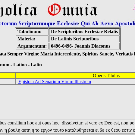
Tabulinum:
De Scriptoribus Ecclesiae Relatis
Materia:
De Latinis Scriptoribus
Argumentum:
0496-0496- Joannis Diaconus
ta Semper Virgine Maria Intercedente, Spiritus Sancte, Veritati
 - Latino - Latin
Operis Titulus
Epistola Ad Senarium Virum Illustrem
us consilium hoc aut opus hoc, dissolvetur; si vero ex Deo est, non pot
ν η βουλη αυτη η το εργον τουτο καταλυθησεται ει δε εκ θεου εστιν 