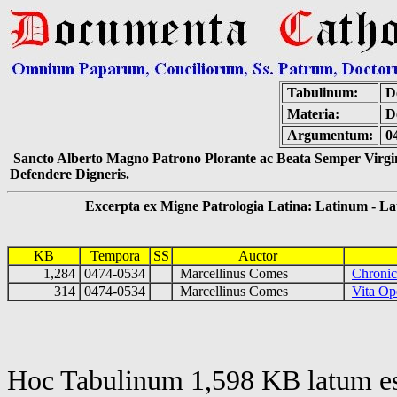
Tabulinum:
De
Materia:
D
Argumentum:
0
Sancto Alberto Magno Patrono Plorante ac Beata Semper Virgin
Defendere Digneris.
Excerpta ex Migne Patrologia Latina: Latinum - Latin
KB
Tempora
SS
Auctor
1,284
0474-0534
Marcellinus Comes
Chroni
314
0474-0534
Marcellinus Comes
Vita Op
Hoc Tabulinum 1,598 KB latum es