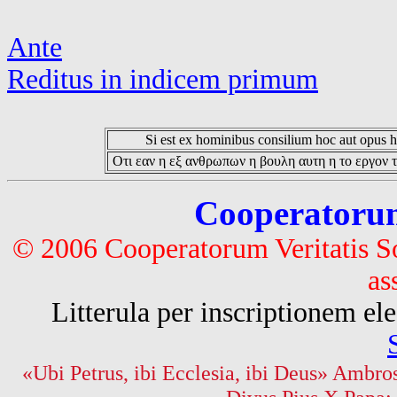
Ante
Reditus in indicem primum
Si est ex hominibus consilium hoc aut opus hoc
Οτι εαν η εξ ανθρωπων η βουλη αυτη η το εργον τ
Cooperatorum 
© 2006 Cooperatorum Veritatis S
as
Litterula per inscriptionem 
«Ubi Petrus, ibi Ecclesia, ibi Deus» Ambros