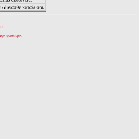
ου δυνασθε καταλυσαι.
r.
arge Apostolique
»