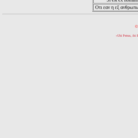
Οτι εαν η εξ ανθρωπω
©
«Ubi Petrus, ibi 