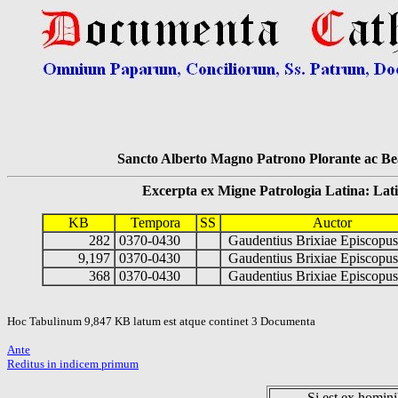
Sancto Alberto Magno Patrono Plorante ac Bea
Excerpta ex Migne Patrologia Latina: Latinum
KB
Tempora
SS
Auctor
282
0370-0430
Gaudentius Brixiae Episcop
9,197
0370-0430
Gaudentius Brixiae Episcop
368
0370-0430
Gaudentius Brixiae Episcop
Hoc Tabulinum 9,847 KB latum est atque continet 3 Documenta
Ante
Reditus in indicem primum
Si est ex hominib