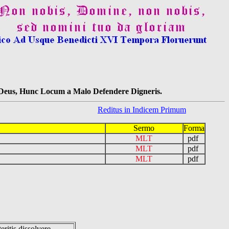
s Deus, Hunc Locum a Malo Defendere Digneris.
Reditus in Indicem Primum
Sermo
Forma
MLT
pdf
MLT
pdf
MLT
pdf
eritis dissolvere.