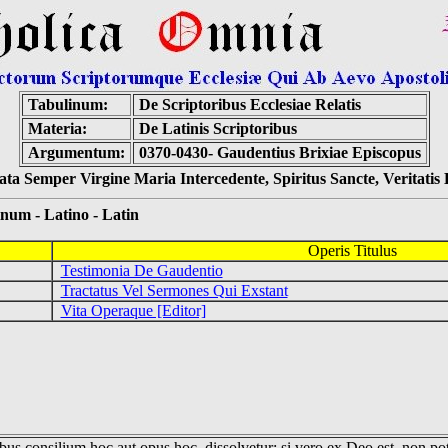
Tabulinum:
De Scriptoribus Ecclesiae Relatis
Materia:
De Latinis Scriptoribus
Argumentum:
0370-0430- Gaudentius Brixiae Episcopus
ta Semper Virgine Maria Intercedente, Spiritus Sancte, Veritati
 - Latino - Latin
Operis Titulus
us
Testimonia De Gaudentio
us
Tractatus Vel Sermones Qui Exstant
us
Vita Operaque [Editor]
us consilium hoc aut opus hoc, dissolvetur; si vero ex Deo est, non pot