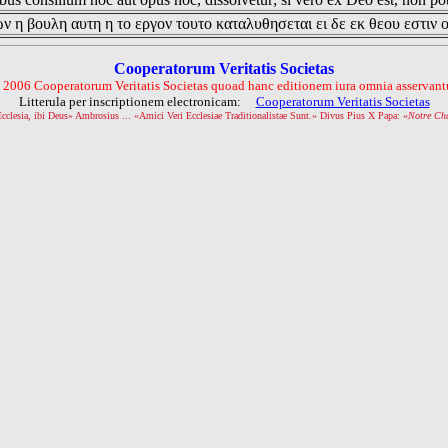
ν η βουλη αυτη η το εργον τουτο καταλυθησεται ει δε εκ θεου εστιν 
Cooperatorum Veritatis Societas
 2006 Cooperatorum Veritatis Societas quoad hanc editionem iura omnia asservantu
Litterula per inscriptionem electronicam:
Cooperatorum Veritatis Societas
Ecclesia, ibi Deus» Ambrosius ... «Amici Veri Ecclesiae Traditionalistae Sunt.» Divus Pius X Papa: «
Notre Ch