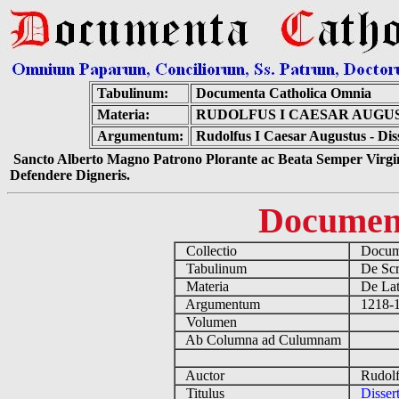
Tabulinum:
Documenta Catholica Omnia
Materia:
RUDOLFUS I CAESAR AUGUS
Argumentum:
Rudolfus I Caesar Augustus - Dis
Sancto Alberto Magno Patrono Plorante ac Beata Semper Virgin
Defendere Digneris.
Documen
Collectio
Docume
Tabulinum
De Scri
Materia
De Lati
Argumentum
1218-12
Volumen
Ab Columna ad Culumnam
Auctor
Rudolfu
Titulus
Disser