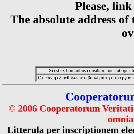
Please, link
The absolute address of 
ov
Si est ex hominibus consilium hoc aut opus hoc
Οτι εαν η εξ ανθρωπων η βουλη αυτη η το εργον τ
Cooperatorum 
© 2006 Cooperatorum Veritatis
omnia 
Litterula per inscriptionem 