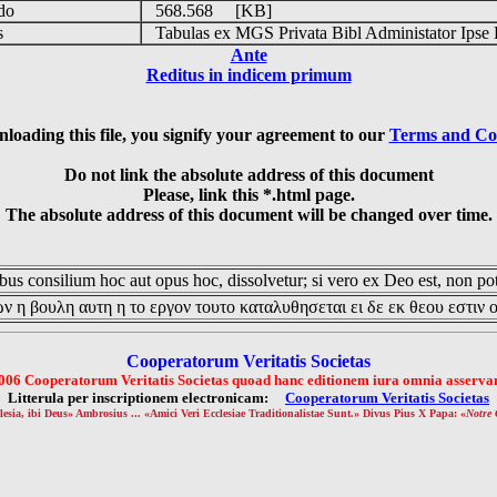
udo
568.568 [KB]
is
Tabulas ex MGS Privata Bibl Administator Ipse 
Ante
Reditus in indicem primum
loading this file, you signify your agreement to our
Terms and Co
Do not link the absolute address of this document
Please, link this *.html page.
The absolute address of this document will be changed over time.
us consilium hoc aut opus hoc, dissolvetur; si vero ex Deo est, non pot
ν η βουλη αυτη η το εργον τουτο καταλυθησεται ει δε εκ θεου εστιν 
Cooperatorum Veritatis Societas
006 Cooperatorum Veritatis Societas quoad hanc editionem iura omnia asservan
Litterula per inscriptionem electronicam:
Cooperatorum Veritatis Societas
lesia, ibi Deus» Ambrosius ... «Amici Veri Ecclesiae Traditionalistae Sunt.» Divus Pius X Papa: «
Notre 