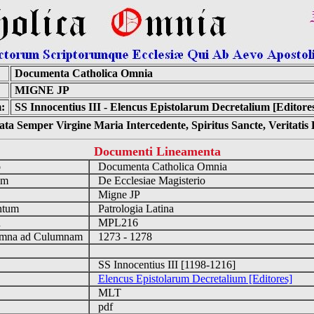
Documenta Catholica Omnia
MIGNE JP
:
SS Innocentius III - Elencus Epistolarum Decretalium [Editore
ta Semper Virgine Maria Intercedente, Spiritus Sancte, Veritati
Documenti Lineamenta
o
Documenta Catholica Omnia
um
De Ecclesiae Magisterio
Migne JP
ntum
Patrologia Latina
n
MPL216
mna ad Culumnam
1273 - 1278
SS Innocentius III [1198-1216]
Elencus Epistolarum Decretalium [Editores]
MLT
pdf