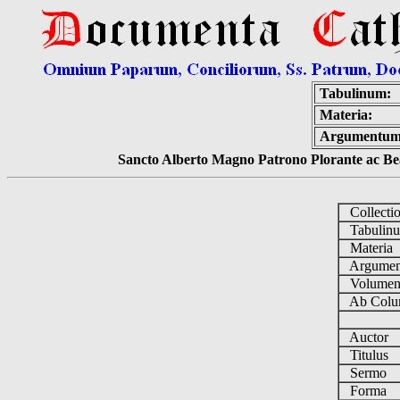
Tabulinum:
Materia:
Argumentum
Sancto Alberto Magno Patrono Plorante ac Bea
Collecti
Tabulin
Materia
Argume
Volume
Ab Colu
Auctor
Titulus
Sermo
Forma