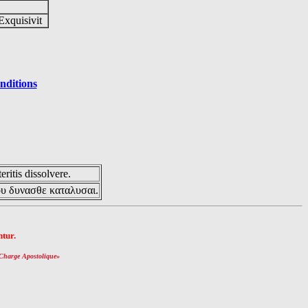
Exquisivit
nditions
eritis dissolvere.
ου δυνασθε καταλυσαι.
tur.
Charge Apostolique
»