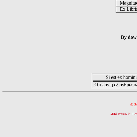
Magnit
Ex Libr
By down
Si est ex hominib
Οτι εαν η εξ ανθρωπω
© 2
«Ubi Petrus, ibi Ecc