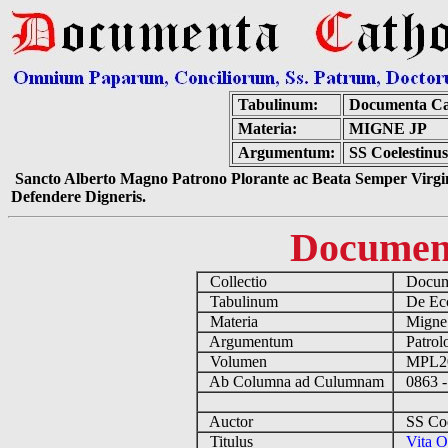
Tabulinum:
Documenta Ca
Materia:
MIGNE JP
Argumentum:
SS Coelestinus
Sancto Alberto Magno Patrono Plorante ac Beata Semper Virgin
Defendere Digneris.
Documen
Collectio
Docume
Tabulinum
De Eccl
Materia
Migne
Argumentum
Patrolo
Volumen
MPL2
Ab Columna ad Culumnam
0863 -
Auctor
SS Coel
Titulus
Vita O