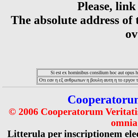
Please, link
The absolute address of 
ov
Si est ex hominibus consilium hoc aut opus hoc
Οτι εαν η εξ ανθρωπων η βουλη αυτη η το εργον τ
Cooperatorum 
© 2006 Cooperatorum Veritatis
omnia 
Litterula per inscriptionem 