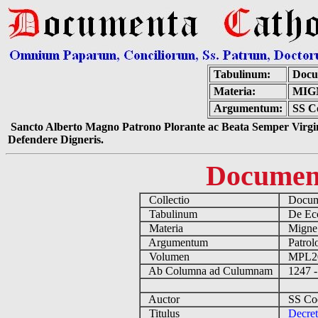
Tabulinum:
Docu
Materia:
MIG
Argumentum:
SS Co
Sancto Alberto Magno Patrono Plorante ac Beata Semper Virgin
Defendere Digneris.
Documen
Collectio
Docume
Tabulinum
De Eccl
Materia
Migne
Argumentum
Patrolo
Volumen
MPL2
Ab Columna ad Culumnam
1247 -
Auctor
SS Coel
Titulus
Decret