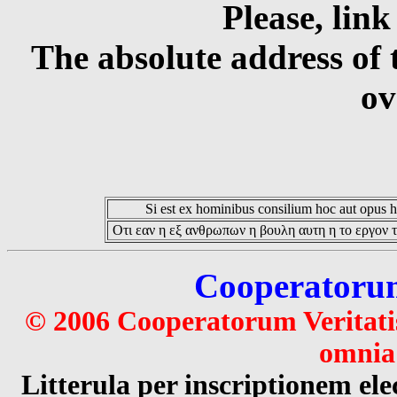
Please, link
The absolute address of 
ov
Si est ex hominibus consilium hoc aut opus hoc
Οτι εαν η εξ ανθρωπων η βουλη αυτη η το εργον τ
Cooperatorum 
© 2006 Cooperatorum Veritatis
omnia 
Litterula per inscriptionem 