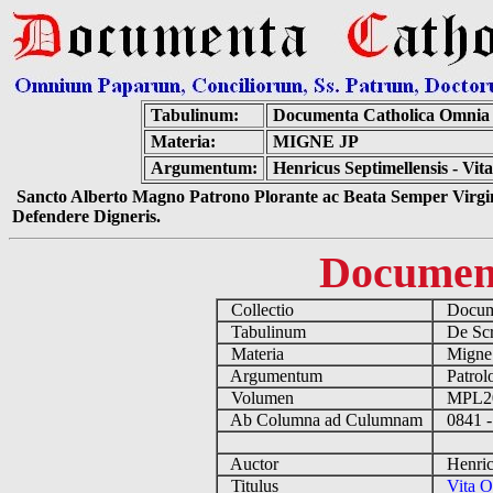
Tabulinum:
Documenta Catholica Omnia
Materia:
MIGNE JP
Argumentum:
Henricus Septimellensis - Vit
Sancto Alberto Magno Patrono Plorante ac Beata Semper Virgin
Defendere Digneris.
Documen
Collectio
Docume
Tabulinum
De Scri
Materia
Migne
Argumentum
Patrolo
Volumen
MPL2
Ab Columna ad Culumnam
0841 -
Auctor
Henricu
Titulus
Vita O